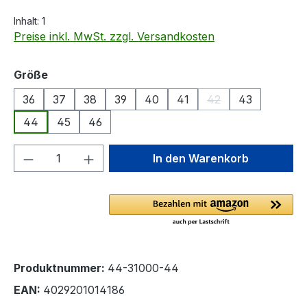
Inhalt:
1
Preise inkl. MwSt. zzgl. Versandkosten
auswählen
Größe
36
37
38
39
40
41
42
43
(Diese Option ist zur
44
45
46
Produkt Anzahl: Gib den gewünschten We
In den Warenkorb
Produktnummer:
44-31000-44
EAN:
4029201014186