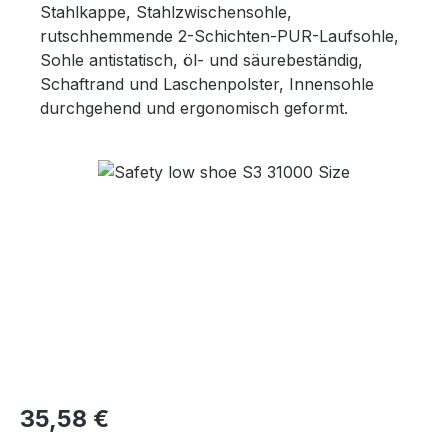
Stahlkappe, Stahlzwischensohle,
rutschhemmende 2-Schichten-PUR-Laufsohle,
Sohle antistatisch, öl- und säurebeständig,
Schaftrand und Laschenpolster, Innensohle
durchgehend und ergonomisch geformt.
Bildergalerie überspringen
Regulärer Preis:
35,58 €