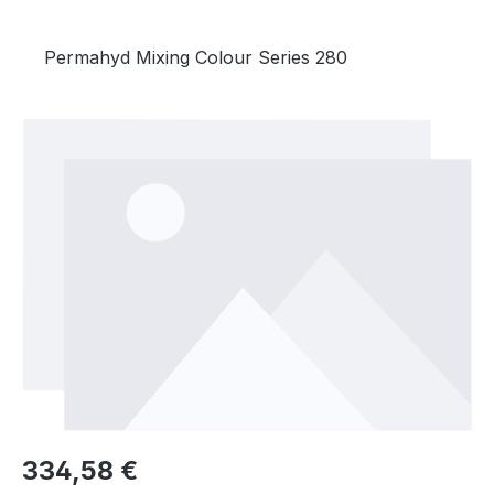
Permahyd Mixing Colour Series 280
Bildergalerie überspringen
Regulärer Preis:
334,58 €