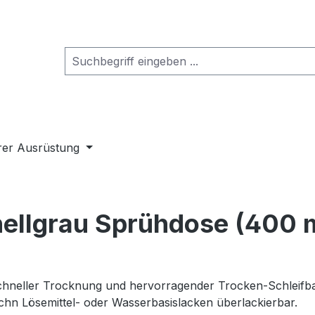
rer Ausrüstung
hellgrau Sprühdose (400 
chneller Trocknung und hervorragender Trocken-Schleifbark
ichn Lösemittel- oder Wasserbasislacken überlackierbar.