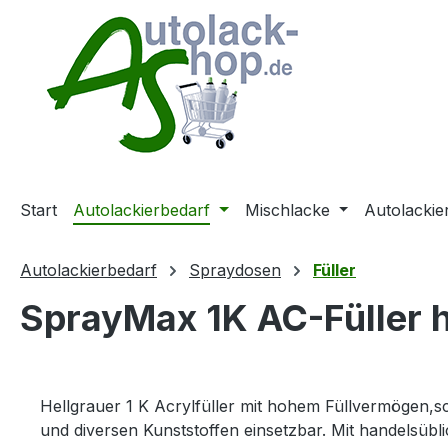
m Hauptinhalt springen
Zur Suche springen
Zur Hauptnavigation springen
Start
Autolackierbedarf
Mischlacke
Autolackie
Autolackierbedarf
Spraydosen
Füller
SprayMax 1K AC-Füller 
Hellgrauer 1 K Acrylfüller mit hohem Füllvermögen,s
und diversen Kunststoffen einsetzbar. Mit handelsübl