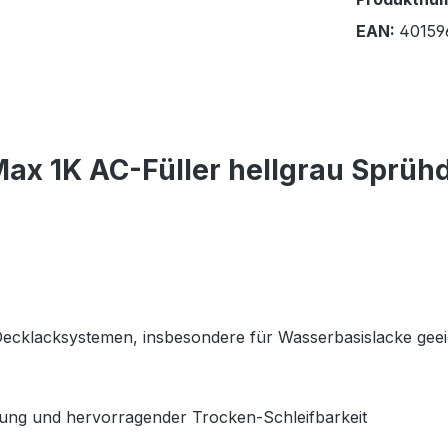
EAN:
40159
ax 1K AC-Füller hellgrau Sprühd
 Decklacksystemen, insbesondere für Wasserbasislacke gee
nung und hervorragender Trocken-Schleifbarkeit