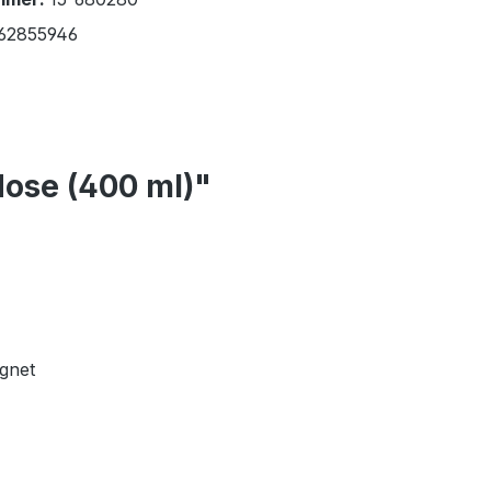
62855946
ose (400 ml)"
ignet