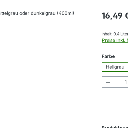
Regulärer Pr
16,49 
Inhalt:
0.4 Lite
Preise inkl
ausw
Farbe
Hellgrau
Produkt
Produktnu