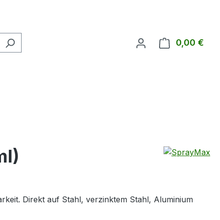
0,00 €
Ware
ml)
eit. Direkt auf Stahl, verzinktem Stahl, Aluminium