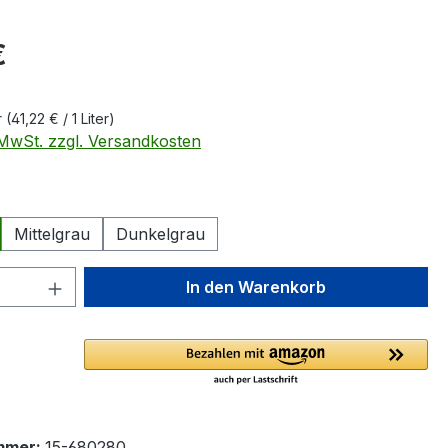
eis:
€
r
(41,22 € / 1 Liter)
. MwSt. zzgl. Versandkosten
ählen
Mittelgrau
Dunkelgrau
 Anzahl: Gib den gewünschten Wert ein 
In den Warenkorb
mmer:
15-680280