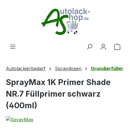
Zum Hauptinhalt springen
Ware
Autolackierbedarf
Spraydosen
Grundierfüller
SprayMax 1K Primer Shade
NR.7 Füllprimer schwarz
(400ml)