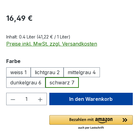
Regulärer Preis:
16,49 €
Inhalt:
0.4 Liter
(41,22 € / 1 Liter)
Preise inkl. MwSt. zzgl. Versandkosten
auswählen
Farbe
weiss 1
lichtgrau 2
mittelgrau 4
dunkelgrau 6
schwarz 7
Produkt Anzahl: Gib den gewünschten We
In den Warenkorb