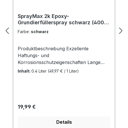
SprayMax 2k Epoxy-
Grundierfüllerspray schwarz (400
ml)
Farbe:
schwarz
Produktbeschreibung Exzellente
Haftungs- und
Korrosionsschutzeigenschaften Lange
Verarbeitungszeit: ca. 3 Arbeitstage bei
Inhalt:
0.4 Liter
(49,97 € / 1 Liter)
20° C Perfekte Isolierwirkung,
insbesondere gegen Unterwanderung
durch Wasser Mit allen gängigen
Lacksystemen überlackierbar Mit 2K
Polyester-Materialien überspachtelbar
Regulärer Preis:
19,99 €
Zweikomponenten-Epoxidharze Universell
einsetzbarer 2 Komponenten Epoxy-
Details
Grundierfüller für alle anspruchsvollen