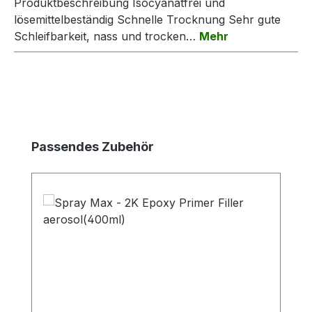
Produktbeschreibung Isocyanatfrei und
lösemittelbeständig Schnelle Trocknung Sehr gute
Schleifbarkeit, nass und trocken…
Mehr
Produktgalerie überspringen
Passendes Zubehör