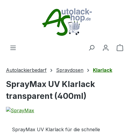
Zum Hauptinhalt springen
Ware
Autolackierbedarf
Spraydosen
Klarlack
SprayMax UV Klarlack
transparent (400ml)
SprayMax UV Klarlack für die schnelle