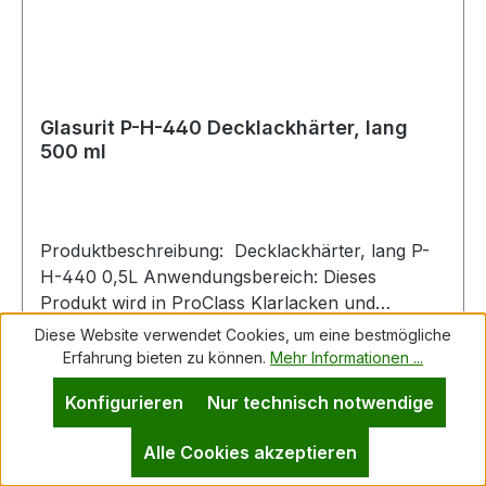
Schutzkleidung/ Augenschutz/ Gesichtsschutz/
Gehörschutz tragen P303 + P361 + P353 BEI
BERÜHRUNG MIT DER HAUT (oder dem Haar):
Alle kontaminierten Kleidungsstücke sofort
ausziehen. Haut mit Wasser abwaschen P370 +
Glasurit P-H-440 Decklackhärter, lang
P378 Bei Brand: Trockensand, Löschpulver oder
500 ml
alkoholbeständigen Schaum zum Löschen
verwenden.
Produktbeschreibung: Decklackhärter, lang P-
H-440 0,5L Anwendungsbereich: Dieses
Produkt wird in ProClass Klarlacken und
Decklacken verwendet. Hinweis: Dosen mit
Diese Website verwendet Cookies, um eine bestmögliche
Inhalt:
0.5 Liter
(58,04 € / 1 Liter)
Materialresten sorgfältig verschliessen! Härter
Erfahrung bieten zu können.
Mehr Informationen ...
sind empfindlich gegenüber Feuchtigkeit!
Konfigurieren
Nur technisch notwendige
Kennzeichnung gemäß Verordnung (EG) Nr.
1272/2008: Gefahrenhinweise: H226 Flüssigkeit
Alle Cookies akzeptieren
und Dampf entzündbar H317 Kann allergische
Regulärer Preis:
29,02 €
Hautreaktionen verursachen H332