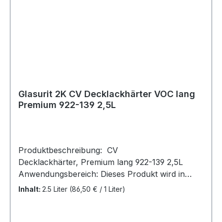
Glasurit 2K CV Decklackhärter VOC lang
Premium 922-139 2,5L
Produktbeschreibung: CV
Decklackhärter, Premium lang 922-139 2,5L
Anwendungsbereich: Dieses Produkt wird in
ProClass Klarlacken und Decklacken verwendet.
Inhalt:
2.5 Liter
(86,50 € / 1 Liter)
Hinweis: Dosen mit Materialresten sorgfältig
verschliessen! Härter sind empfindlich
gegenüber Feuchtigkeit! Kennzeichnung gemäß