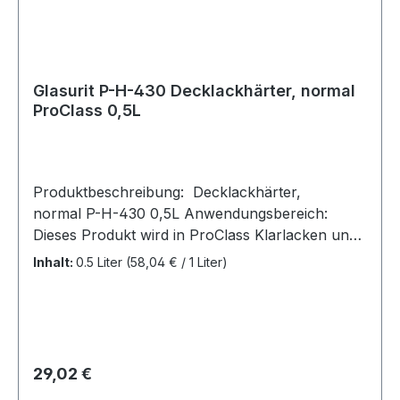
Gehörschutz tragen P303 + P361 + P353 BEI
BERÜHRUNG MIT DER HAUT (oder dem Haar):
Alle kontaminierten Kleidungsstücke sofort
ausziehen. Haut mit Wasser abwaschen P370 +
Glasurit P-H-430 Decklackhärter, normal
P378 Bei Brand: Trockensand, Löschpulver oder
ProClass 0,5L
alkoholbeständigen Schaum zum Löschen
verwenden.
Produktbeschreibung: Decklackhärter,
normal P-H-430 0,5L Anwendungsbereich:
Dieses Produkt wird in ProClass Klarlacken und
Decklacken verwendet. Hinweis: Dosen mit
Inhalt:
0.5 Liter
(58,04 € / 1 Liter)
Materialresten sorgfältig verschliessen! Härter
sind empfindlich gegenüber Feuchtigkeit!
Kennzeichnung gemäß Verordnung (EG) Nr.
1272/2008: Gefahrenhinweise: H226 Flüssigkeit
und Dampf entzündbar H317 Kann allergische
Regulärer Preis:
29,02 €
Hautreaktionen verursachen H332