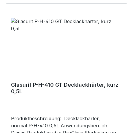
langfristiger Wirkung. Piktogramm:
Sicherheitshinweise: P210 Von Hitze, heißen
Oberflächen, Funken, offenen Flammen und
anderen Zündquellen fernhalten. Nicht rauchen.
P261 Einatmen von Nebel oder Dampf
vermeiden P273 Freisetzung in die Umwelt
vermeiden. P280 Schutzhandschuhe/
Schutzkleidung/ Augenschutz/ Gesichtsschutz/
Gehörschutz tragen. P303 + P361 + P353 BEI
BERÜHRUNG MIT DER HAUT (oder dem Haar):
Alle kontaminierten Kleidungsstücke sofort
ausziehen. Haut mit Wasser abwaschen. P370 +
Glasurit P-H-410 GT Decklackhärter, kurz
P378 Bei Brand: Trockensand, Löschpulver oder
0,5L
alkoholbeständigen Schaum zum Löschen
verwenden.
Produktbeschreibung: Decklackhärter,
normal P-H-410 0,5L Anwendungsbereich:
Dieses Produkt wird in ProClass Klarlacken und