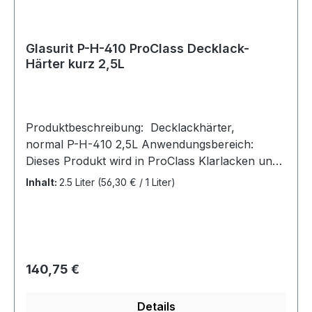
Schutzkleidung/ Augenschutz/ Gesichtsschutz/
Gehörschutz tragen P301 + P310 BEI
VERSCHLUCKEN: Sofort
Glasurit P-H-410 ProClass Decklack-
GIFTINFORMATIONSZENTRUM/ Arzt anrufen.
Härter kurz 2,5L
P331 KEIN Erbrechen herbeiführen. P370 +
P378 Bei Brand: Trockensand, Löschpulver oder
alkoholbeständigen Schaum zum Löschen
verwenden.
Produktbeschreibung: Decklackhärter,
normal P-H-410 2,5L Anwendungsbereich:
Dieses Produkt wird in ProClass Klarlacken und
Decklacken verwendet. Hinweis: Dosen mit
Inhalt:
2.5 Liter
(56,30 € / 1 Liter)
Materialresten sorgfältig verschliessen! Härter
sind empfindlich gegenüber Feuchtigkeit!
Kennzeichnung gemäß Verordnung (EG) Nr.
1272/2008: Gefahrenhinweise: H226 Flüssigkeit
und Dampf entzündbar. H304 Kann bei
Regulärer Preis:
140,75 €
Verschlucken und Eindringen in die Atemwege
tödlich sein. H317 Kann allergische
Details
Hautreaktionen verursachen. H319 Verursacht