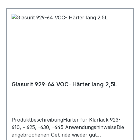
Entsorgung des Inhalts/des Behälters gemäß den
örtlichen/regionalen/nationalen/internationalen
Vorschriften. (P403) An einem gut gelüfteten Ort
aufbewahren. (P233) Behälter dicht
verschlossen halten. Gefahrenhinweise: (H226)
Flüssigkeit und Dampf entzündbar. (H317) Kann
allergische Hautreaktionen verursachen. (H332)
Gesundheitsschädlich bei Einatmen. (H335) Kann
die Atemwege reizen. (H412) Schädlich für
Wasserorganismen mit langfristiger Wirkung.
Piktogramm: Signalwort: Gefahr
Glasurit 929-64 VOC- Härter lang 2,5L
ProduktbeschreibungHärter für Klarlack 923-
610, - 625, -630, -645 AnwendungshinweiseDie
angebrochenen Gebinde wieder gut