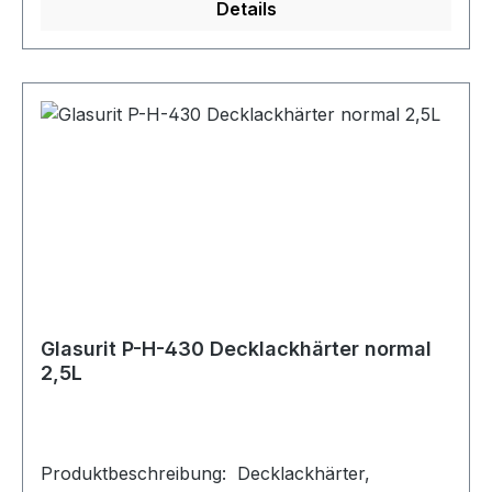
Details
Piktogramm: Sicherheitshinweise: P210 Von
Hitze, heißen Oberflächen, Funken, offenen
Flammen und anderen Zündquellen fernhalten.
Nicht rauchen. P261 Einatmen von Nebel oder
Dampf vermeiden P280 Schutzhandschuhe/
Schutzkleidung/ Augenschutz/ Gesichtsschutz/
Gehörschutz tragen P301 + P310 BEI
VERSCHLUCKEN: Sofort
GIFTINFORMATIONSZENTRUM/ Arzt anrufen.
P331 KEIN Erbrechen herbeiführen P370 +
P378 Bei Brand: Trockensand, Löschpulver oder
alkoholbeständigen Schaum zum Löschen
verwenden.
Glasurit P-H-430 Decklackhärter normal
2,5L
Produktbeschreibung: Decklackhärter,