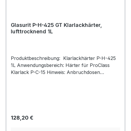
P378 Bei Brand: Trockensand, Löschpulver oder
alkoholbeständigen Schaum zum Löschen
verwenden.
Glasurit P-H-425 GT Klarlackhärter,
lufttrocknend 1L
Produktbeschreibung: Klarlackhärter P-H-425
1L Anwendungsbereich: Härter für ProClass
Klarlack P-C-15 Hinweis: Anbruchdosen
sorgfältig verschließen! Härter ist
feuchtigkeitsempfindlich! Kennzeichnung gemäß
Verordnung (EG) Nr. 1272/2008:
Gefahrenhinweise: H226 Flüssigkeit und Dampf
entzündbar H304 Kann bei Verschlucken und
Eindringen in die Atemwege tödlich sein H335
Regulärer Preis:
128,20 €
Kann die Atemwege reizen. H336 Kann
Schläfrigkeit und Benommenheit verursachen.