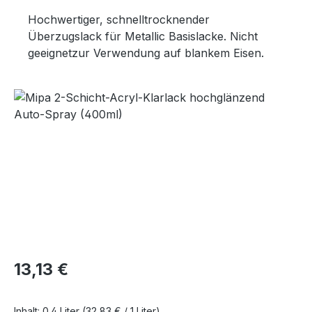
Hochwertiger, schnelltrocknender
Überzugslack für Metallic Basislacke. Nicht
geeignetzur Verwendung auf blankem Eisen.
Bildergalerie überspringen
Regulärer Preis:
13,13 €
Inhalt:
0.4 Liter
(32,83 € / 1 Liter)