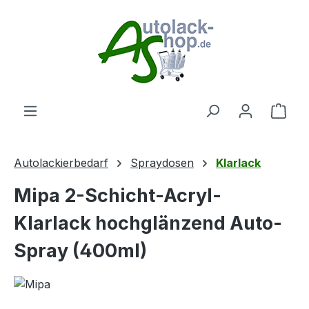
Zum Hauptinhalt springen
Ware
Autolackierbedarf
Spraydosen
Klarlack
Mipa 2-Schicht-Acryl-
Klarlack hochglänzend Auto-
Spray (400ml)