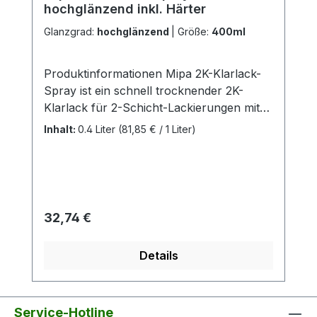
hochglänzend inkl. Härter
Glanzgrad:
hochglänzend
|
Größe:
400ml
Produktinformationen Mipa 2K-Klarlack-
Spray ist ein schnell trocknender 2K-
Klarlack für 2-Schicht-Lackierungen mit
optimalem Verlauf. Aufgrund der
Inhalt:
0.4 Liter
(81,85 € / 1 Liter)
chemischen Vernetzung mit dem
integrierten Härter ist eine hohe
Beständigkeit gegenüber allen
Witterungseinflüssen sowie chemischer
und mechanischer Belastung
Regulärer Preis:
32,74 €
gewährleistet. Zudem ist Mipa 2K-Klarlack-
Spray kraftstofffest! Hoher UV-Schutz,
Details
vergilbungsfrei, lichtbeständig
Hervorragende Wetterbeständigkeit und
Kratzfestigkeit Ausgezeichneter Verlauf
und Spritzbild Sichere und "saubere"
Service-Hotline