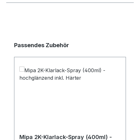
Produktgalerie überspringen
Passendes Zubehör
Mipa 2K-Klarlack-Spray (400ml) -