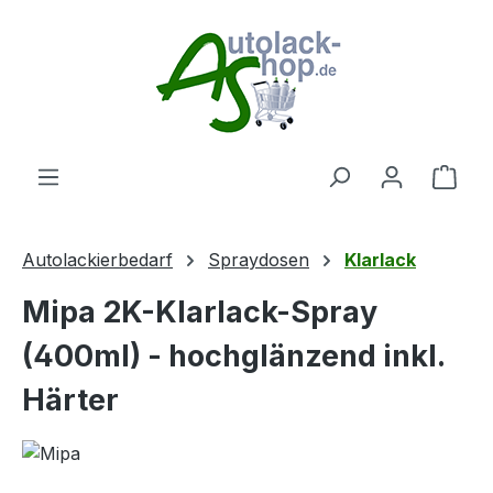
Zum Hauptinhalt springen
Ware
Autolackierbedarf
Spraydosen
Klarlack
Mipa 2K-Klarlack-Spray
(400ml) - hochglänzend inkl.
Härter