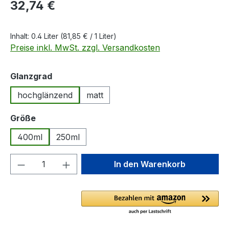
Regulärer Preis:
32,74 €
Inhalt:
0.4 Liter
(81,85 € / 1 Liter)
Preise inkl. MwSt. zzgl. Versandkosten
auswählen
Glanzgrad
hochglänzend
matt
auswählen
Größe
400ml
250ml
Produkt Anzahl: Gib den gewünschten We
In den Warenkorb