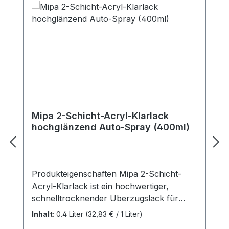
Mipa 2-Schicht-Acryl-Klarlack
hochglänzend Auto-Spray (400ml)
Produkteigenschaften Mipa 2-Schicht-
Acryl-Klarlack ist ein hochwertiger,
schnelltrocknender Überzugslack für
Basislacke. Sehr gute Wetterbeständigkeit
Inhalt:
0.4 Liter
(32,83 € / 1 Liter)
Lichtecht Vergilbungsfrei Hohe Kratz-,