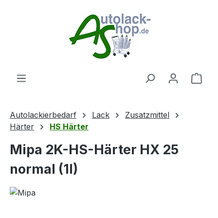
Zum Hauptinhalt springen
Ware
Autolackierbedarf
Lack
Zusatzmittel
Härter
HS Härter
Mipa 2K-HS-Härter HX 25
normal (1l)