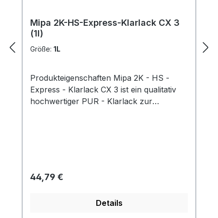
Mipa 2K-HS-Express-Klarlack CX 3
(1l)
Größe:
1L
Produkteigenschaften Mipa 2K - HS -
Express - Klarlack CX 3 ist ein qualitativ
hochwertiger PUR - Klarlack zur
schnellen und rationellen
Reparaturlackierung (Express -
Technologie) , bei der generell auf Ofen -
trocknung verzichtet werden kann .
Aufgrund der speziellen Formulierung
härtet Mipa 2K - HS - Express - Klarlack
Regulärer Preis:
44,79 €
CX 3 bereits bei Raumtemperatur (20 °C)
sehr schnell durch und kann nach ca. 60
Details
Minuten Trocknung poliert werden. Somit
sind große E insparungen durch den