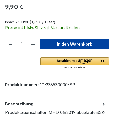
Regulärer Preis:
9,90 €
Inhalt:
2.5 Liter
(3,96 € / 1 Liter)
Preise inkl. MwSt. zzgl. Versandkosten
Produkt Anzahl: Gib den gewünschten We
In den Warenkorb
Produktnummer:
10-238530000-SP
Beschreibung
Produkteigenschaften MHD 06/2019 abgelaufen!2K-