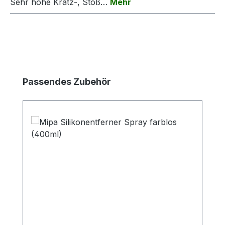
Sehr hohe Kratz-, Stoß…
Mehr
Produktgalerie überspringen
Passendes Zubehör