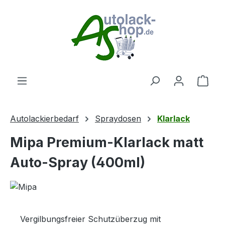
Zum Hauptinhalt springen
Ware
Autolackierbedarf
Spraydosen
Klarlack
Mipa Premium-Klarlack matt
Auto-Spray (400ml)
Vergilbungsfreier Schutzüberzug mit