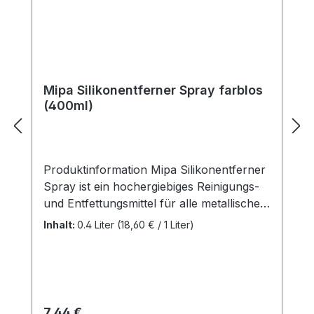
Mipa Silikonentferner Spray farblos
(400ml)
Produktinformation Mipa Silikonentferner
Spray ist ein hochergiebiges Reinigungs-
und Entfettungsmittel für alle metallischen
und polymeren Werkstoffe. Entfernt
Inhalt:
0.4 Liter
(18,60 € / 1 Liter)
Silikon, Fett, Öl, Wachs, Schmutz, Teer
und Ruß mühelos und verstärkt das
Haftungsvermögen. Entfetten und
reinigen von metallischen und polymeren
Werkstoffen Universell einsetzbar gegen
Regulärer Preis:
7,44 €