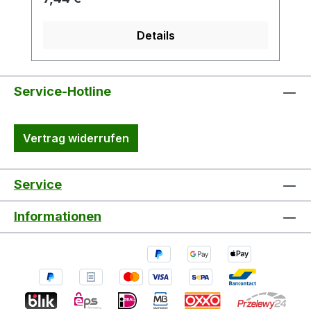
Fette, Öle, Wachse, Verschmutzungen,
etc. Einfache Handhabung Hohe
Details
Zeitersparnis Anwendbar auf alle
metallischen und polymeren Werkstoffen,
Lack- und Füllerflächen. Farbton: farblos
Vorbereitung: Dose vor Gebrauch kräftig
Service-Hotline
schütteln! Verarbeitungsbedingungen: Ab
+10°C. und bis 80% relative
Vertrag widerrufen
Luftfeuchtigkeit Lagerung: Gut
verschlossen in kühlen, trockenen
Räumen 2 Jahre lagerfähig. VOC-
Service
Gesetzgebung: EU-Grenzwert für das
Produkt (Kat. B/e): 840 g/l (2007, dieses
Informationen
Produkt enthält maximal 743 g/l VOC
Kennzeichnung gemäß Verordnung (EG)
Nr. 1272/2008: Allgemeine Hinweise:
(P101) Ist ärztlicher Rat erforderlich,
Verpackung oder Kennzeichnungsetikett
bereithalten. (P102) Darf nicht in die