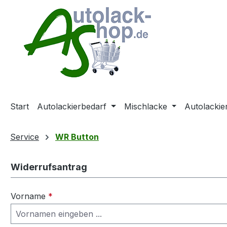
m Hauptinhalt springen
Zur Suche springen
Zur Hauptnavigation springen
Start
Autolackierbedarf
Mischlacke
Autolackie
Service
WR Button
Widerrufsantrag
Vorname
*