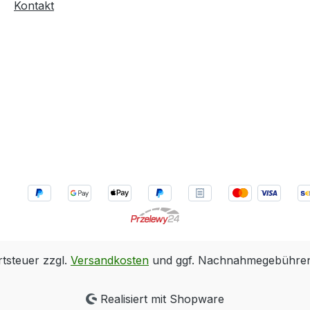
ag der Schichten zu
Kontakt
 Nach der Trocknung
 N 30 problemlos
n und mit allen
lichen Lacksystemen
ert werden.
hnung gemäß
g (EG) Nr. 1272/2008:
 Hinweise: (P101) Ist
 Rat erforderlich,
ng oder
nungsetikett
en. (P102) Darf nicht in
 von Kindern gelangen.
r Gebrauch
nungsetikett lesen.
rtsteuer zzgl.
Versandkosten
und ggf. Nachnahmegebühren,
inweise: (H226)
it und Dampf entzündbar
Realisiert mit Shopware
rursacht schwere