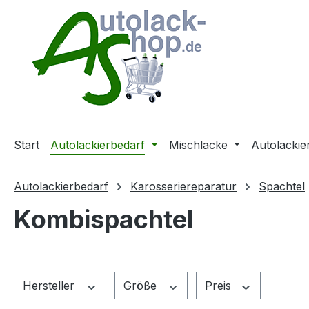
m Hauptinhalt springen
Zur Suche springen
Zur Hauptnavigation springen
Start
Autolackierbedarf
Mischlacke
Autolackie
Autolackierbedarf
Karosseriereparatur
Spachtel
Kombispachtel
Hersteller
Größe
Preis