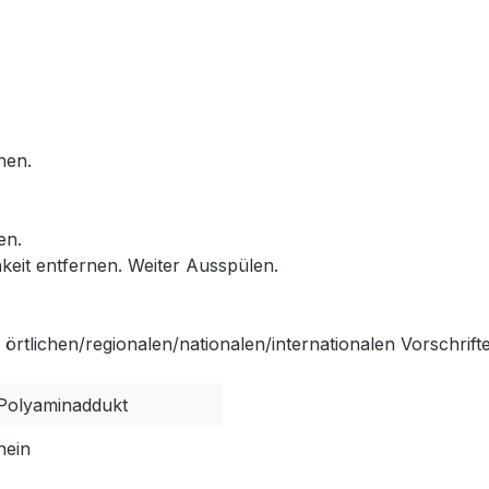
hen.
en.
keit entfernen. Weiter Ausspülen.
rtlichen/regionalen/nationalen/internationalen Vorschrift
Polyaminaddukt
nein