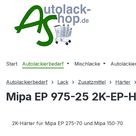
m Hauptinhalt springen
Zur Suche springen
Zur Hauptnavigation springen
Start
Autolackierbedarf
Mischlacke
Autolackie
Autolackierbedarf
Lack
Zusatzmittel
Härter
Mipa EP 975-25 2K-EP-Hä
2K-Härter für Mipa EP 275-70 und Mipa 150-70