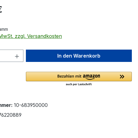
eis:
€
ramm
. MwSt. zzgl. Versandkosten
 Anzahl: Gib den gewünschten Wert ein 
In den Warenkorb
mmer:
10-683950000
76220889