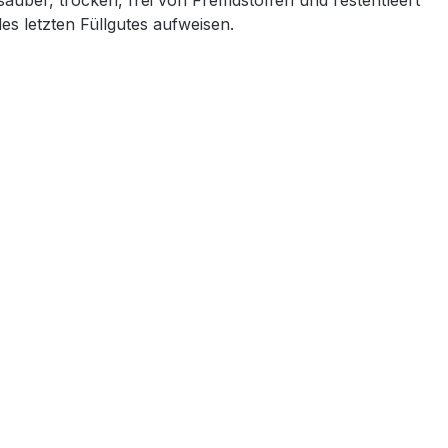
uber, trocken, frei von Fremdstoffen und restentleert
s letzten Füllgutes aufweisen.