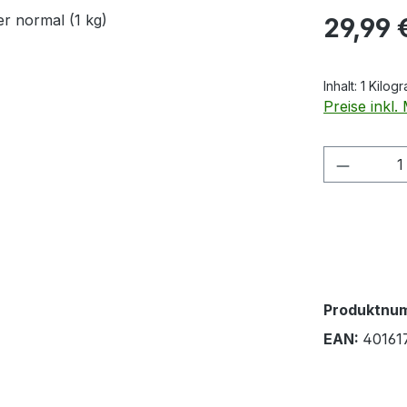
Regulärer Pr
29,99 
Inhalt:
1 Kilog
Preise inkl
Produkt
Produktnu
EAN:
40161