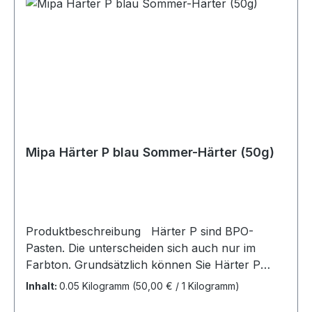
(P405) Unter Verschluss aufbewahren. (P410)
Vor Sonnenbestrahlung schützen. (P501)
Entsorgung des Inhalts/des Behälters gemäß den
örtlichen/regionalen/nationalen/internationalen
Vorschriften. Gefahrenhinweise: (H242)
Erwärmung kann Brand verursachen. (H302)
Gesundheitsschädlich bei Verschlucken. (H332)
Gesundheitsschädlich bei Einatmen. (H314)
Verursacht schwere Verätzungen der Haut und
Mipa Härter P blau Sommer-Härter (50g)
schwere Augenschäden. Piktogramm:
Signalwort: Gefahr
Produktbeschreibung Härter P sind BPO-
Pasten. Die unterscheiden sich auch nur im
Farbton. Grundsätzlich können Sie Härter P
unabhängig vom Farbton (rot, weiß oder blau)
Inhalt:
0.05 Kilogramm
(50,00 € / 1 Kilogramm)
immer 1 zu 1 austauschen, der blaue ist nur