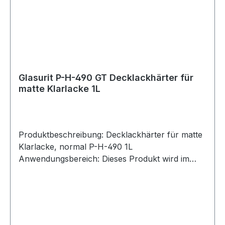
VERSCHLUCKEN: Sofort
GIFTINFORMATIONSZENTRUM/ Arzt anrufen.
P331 KEIN Erbrechen herbeiführen P370 +
P378 Bei Brand: Trockensand, Löschpulver oder
alkoholbeständigen Schaum zum Löschen
verwenden.
Glasurit P-H-490 GT Decklackhärter für
matte Klarlacke 1L
Produktbeschreibung: Decklackhärter für matte
Klarlacke, normal P-H-490 1L
Anwendungsbereich: Dieses Produkt wird im
matten ProClass Klarlack P-C-92 und P-C-94
verwendet Hinweis: Dosen mit Materialresten
sorgfältig verschliessen! Härter sind empfindlich
gegenüber Feuchtigkeit! Kennzeichnung gemäß
Verordnung (EG) Nr. 1272/2008: