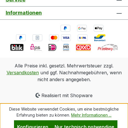
hervorrufen.A26: ?Piktogramm: Signalwort:
Gefahr Sicherheitshinweise: P210: Von Hitze,
Informationen
heißen Oberflächen, Funken, offenen Flammen
und anderen Zündquellen fernhalten. Nicht
rauchenP241: Explosionsgeschützte elektrische
Betriebsmittel/Lüftungsanlagen/Beleuchtung/...
verwendenP261: Einatmen von
Staub/Rauch/Gas/Nebel/Dampf/Aerosol
vermeidenP280:
Schutzhandschuhe/Schutzkleidung/Augenschut
Alle Preise inkl. gesetzl. Mehrwertsteuer zzgl.
z/Gesichtsschutz tragenP303: Bei Berührung mit
Versandkosten
und ggf. Nachnahmegebühren, wenn
der Haut (oder dem Haar):P361: Alle
nicht anders angegeben.
kontaminierten Kleidungsstücke sofort
ausziehen.P353: Haut mit Wasser
Realisiert mit Shopware
abwaschen/duschen.P405: Unter Verschluss
aufbewahren.
Diese Website verwendet Cookies, um eine bestmögliche
Erfahrung bieten zu können.
Mehr Informationen ...
Konfigurieren
Nur technisch notwendige