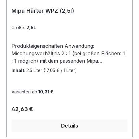
aufbewahren. (P410) Vor Sonnenbestrahlung
Mipa Härter WPZ (2,5l)
schützen.
Größe:
2,5L
Produkteigenschaften Anwendung:
Mischungsverhältnis 2 : 1 (bei großen Flächen: 1
: 1 möglich) mit dem passenden Mipa
WPZ Härter Verdünnung:
Inhalt:
2.5 Liter
(17,05 € / 1 Liter)
Verarbeitungsviskosität wird durch o.g.
Mischungsverhältnis erreicht. Spritzviskosität 20°
C 16 – 18 s 4 mm DIN Luft/Fließbecherpsitole:
Varianten ab
10,31 €
Spritzdruck 3-4 Bar / Spritzdüse 1,3 - 1,5mm /
Spritzgänge 1 – 1 ½ Topfzeit: 12 h Schichtstärke /
Regulärer Preis:
42,63 €
Trockenfilm 10 – 15 µm Trocknung bei
Objekttemp. 20°: überspritzbar nach 30 Min.- 8
Details
h / staubtrocken nach 4 – 6 Min. / griffest nach
20 – 25 Min. Kennzeichnung gemäß Verordnung